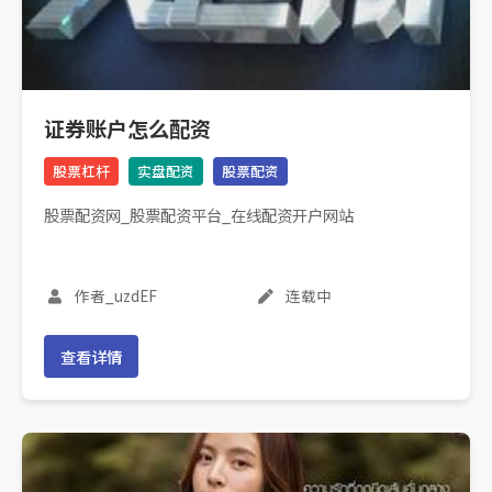
证券账户怎么配资
股票杠杆
实盘配资
股票配资
股票配资网_股票配资平台_在线配资开户网站
作者_uzdEF
连载中
查看详情