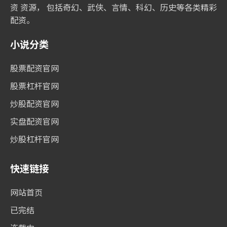
资 资源， 包括奇幻、武侠、言情、科幻、历史等各类精彩
配资。
小说分类
股票配资官网
股票杠杆官网
炒股配资官网
实盘配资官网
炒股杠杆官网
快速链接
网站首页
已完结