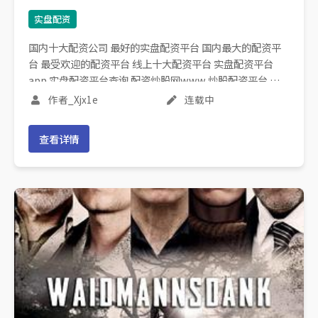
实盘配资
国内十大配资公司 最好的实盘配资平台 国内最大的配资平
台 最受欢迎的配资平台 线上十大配资平台 实盘配资平台
app 实盘配资平台查询 配资炒股网www 炒股配资平台 配资
炒股门户 牛配资官网
作者_Xjx1e
连载中
查看详情