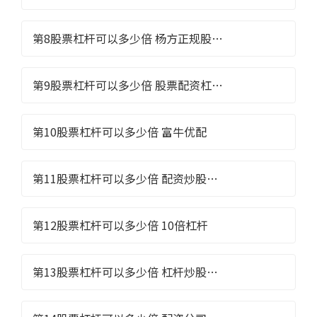
第8股票杠杆可以多少倍 杨方正规股票杠杆
第9股票杠杆可以多少倍 股票配资杠杆_炒股官方杠杆配资
第10股票杠杆可以多少倍 富牛优配
第11股票杠杆可以多少倍 配资炒股网www
第12股票杠杆可以多少倍 10倍杠杆
第13股票杠杆可以多少倍 杠杆炒股配资