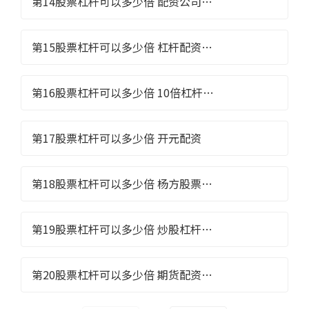
第14股票杠杆可以多少倍 配资公司配资网站
第15股票杠杆可以多少倍 杠杆配资官网_配资行情网_全国前三配资平台
第16股票杠杆可以多少倍 10倍杠杆平台
第17股票杠杆可以多少倍 开元配资
第18股票杠杆可以多少倍 杨方股票加大杠杆
第19股票杠杆可以多少倍 炒股杠杆首页
第20股票杠杆可以多少倍 期货配资公司