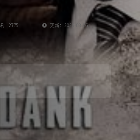
讯：
2775
更新：
2026-08-06