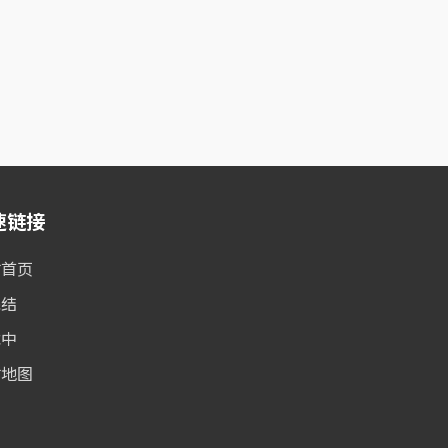
速链接
站首页
完结
载中
站地图