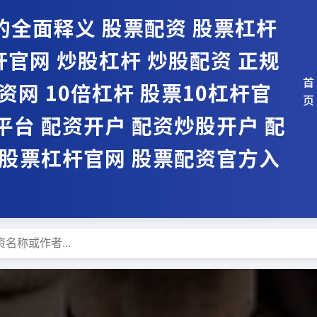
的全面释义 股票配资 股票杠杆
官网 炒股杠杆 炒股配资 正规
首
资网 10倍杠杆 股票10杠杆官
页
平台 配资开户 配资炒股开户 配
 股票杠杆官网 股票配资官方入