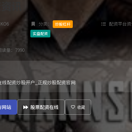
资资讯
KO6
分类：
配资平台资
炒股杠杆
实盘配资
t阅读量：
7990
_在线配资炒股开户_正规炒股配资官网
方网站
股票配资在线
收藏