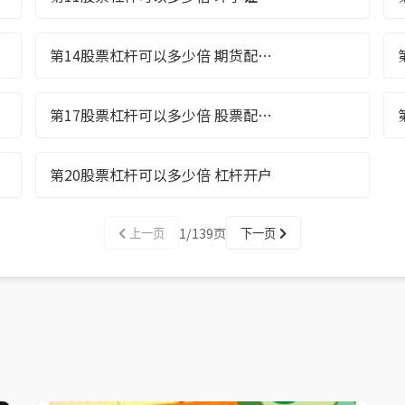
第14股票杠杆可以多少倍 期货配资平台
第17股票杠杆可以多少倍 股票配资网_股票配资平台_在线配资开户网站
第20股票杠杆可以多少倍 杠杆开户
1/139页
上一页
下一页