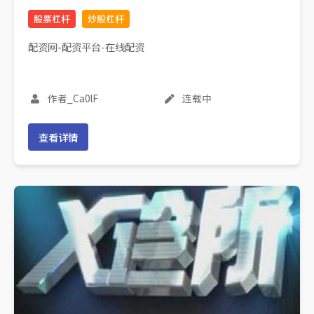
股票杠杆
炒股杠杆
配资网-配资平台-在线配资
作者_Ca0lF
连载中
查看详情