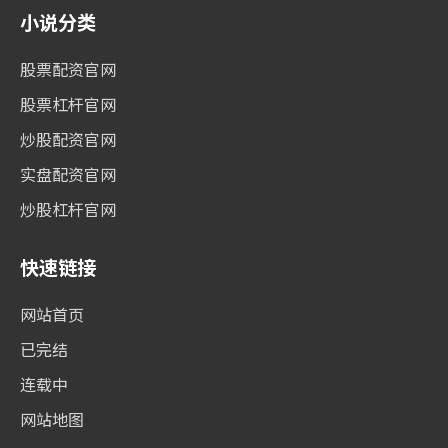
小说分类
股票配资官网
股票杠杆官网
炒股配资官网
实盘配资官网
炒股杠杆官网
快速链接
网站首页
已完结
连载中
网站地图