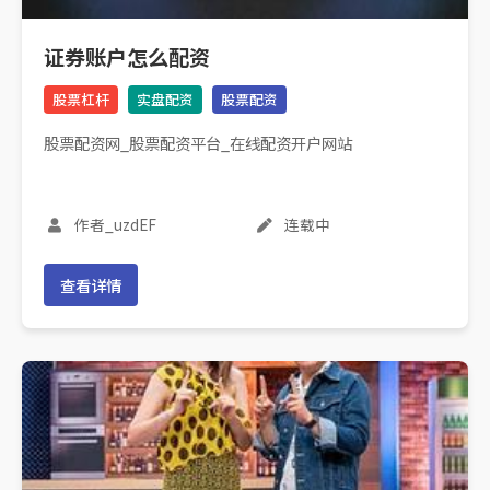
证券账户怎么配资
股票杠杆
实盘配资
股票配资
股票配资网_股票配资平台_在线配资开户网站
作者_uzdEF
连载中
查看详情