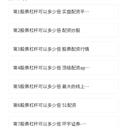
第1股票杠杆可以多少倍 实盘配资平台app
第2股票杠杆可以多少倍 配资炒股
第3股票杠杆可以多少倍 股票配资行情
第4股票杠杆可以多少倍 顶级配资app官网
第5股票杠杆可以多少倍 最大的线上配资平台
第6股票杠杆可以多少倍 51配资
第7股票杠杆可以多少倍 环宇证券-专业股票杠杆平台|A股杠杆|按日配置|10倍杠杆