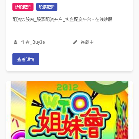
炒股配资
股票配资
配资炒股网_股票配资开户_实盘配资平台 - 在线炒股
作者_Buy3e
连载中
查看详情