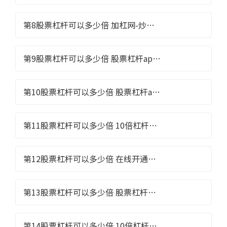
第8股票杠杆可以多少倍 加杠网-炒股配资杠杆公司-正规炒股配资官网-炒股杠杆
第9股票杠杆可以多少倍 股票杠杆app下载
第10股票杠杆可以多少倍 股票杠杆app下载
第11股票杠杆可以多少倍 10倍杠杆平台
第12股票杠杆可以多少倍 在线开通配资
第13股票杠杆可以多少倍 股票杠杆官方开户
第14股票杠杆可以多少倍 10倍杠杆平台 - 专业杠杆交易与投资策略指南