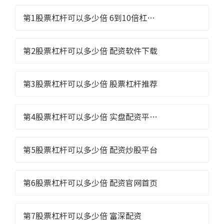
第1股票杠杆可以多少倍 6到10倍杠杆配资平台
第2股票杠杆可以多少倍 配资软件下载
第3股票杠杆可以多少倍 股票杠杆推荐
第4股票杠杆可以多少倍 实盘配资平台app
第5股票杠杆可以多少倍 配资炒股平台
第6股票杠杆可以多少倍 配资官网首页
第7股票杠杆可以多少倍 富深配资