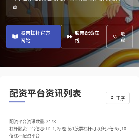
台
股票杠杆官方
股票配资在
收
网站
线
藏
配资平台资讯列表
正序
配资平台资讯数量: 2478
杠杆融资平台信息: ID: 1, 标题: 第1股票杠杆可以多少倍 6到10
倍杠杆配资平台