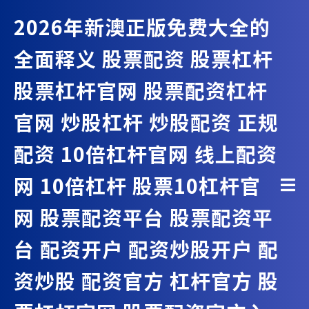
2026年新澳正版免费大全的
全面释义 股票配资 股票杠杆
股票杠杆官网 股票配资杠杆
官网 炒股杠杆 炒股配资 正规
配资 10倍杠杆官网 线上配资
网 10倍杠杆 股票10杠杆官
网 股票配资平台 股票配资平
台 配资开户 配资炒股开户 配
资炒股 配资官方 杠杆官方 股