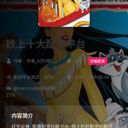
线上十大配资平台
作者：
作者_k3D9B
分类：
炒股配资
配资平台资讯：
2478
更新：
2026-08-04
@maccmsbot阅读量：
2774
内容简介
环宇证券_股票配资炒股平台_线上杠杆配资炒股平