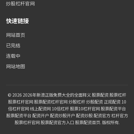
炒股杠杆官网
快速链接
网站首页
已完结
连载中
网站地图
© 2026 2026年新澳正版免费大全的全面释义 股票配资 股票杠杆
股票杠杆官网 股票配资杠杆官网 炒股杠杆 炒股配资 正规配资 10
倍杠杆官网 线上配资网 10倍杠杆 股票10杠杆官网 股票配资平台
股票配资平台 配资开户 配资炒股开户 配资炒股 配资官方 杠杆官方
股票杠杆官网 股票配资官方入口 股票配资首页. 版权所有.